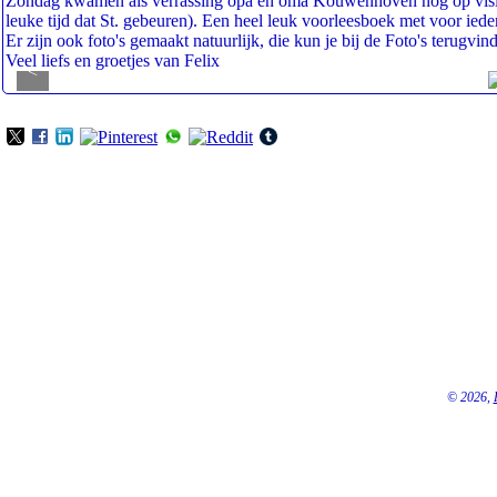
Zondag kwamen als verrassing opa en oma Kouwenhoven nog op visite e
leuke tijd dat St. gebeuren). Een heel leuk voorleesboek met voor iede
Er zijn ook foto's gemaakt natuurlijk, die kun je bij de Foto's terugvin
Veel liefs en groetjes van Felix
<
© 2026,