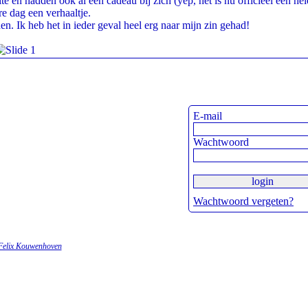
n hadden ook al een cadeau bij zich (yep, het is nu officieel een hel
re dag een verhaaltje.
den. Ik heb het in ieder geval heel erg naar mijn zin gehad!
E-mail
Wachtwoord
Wachtwoord vergeten?
Felix Kouwenhoven