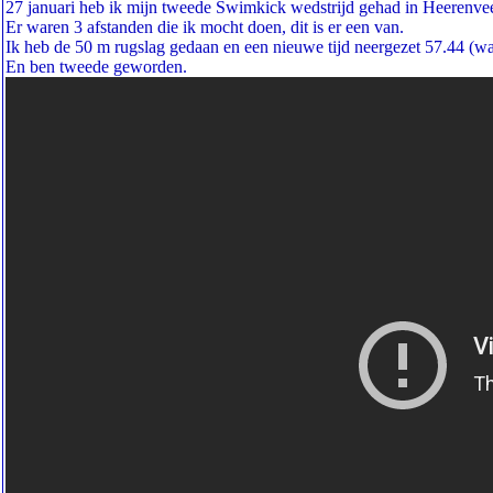
27 januari heb ik mijn tweede Swimkick wedstrijd gehad in Heerenve
Er waren 3 afstanden die ik mocht doen, dit is er een van.
Ik heb de 50 m rugslag gedaan en een nieuwe tijd neergezet 57.44 (wa
En ben tweede geworden.