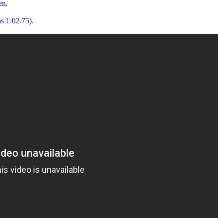
en.
s 1:02.75).