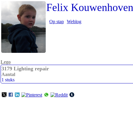
Felix Kouwenhove
Op stap
Weblog
Lego
3179 Lighting repair
Aantal
1 stuks