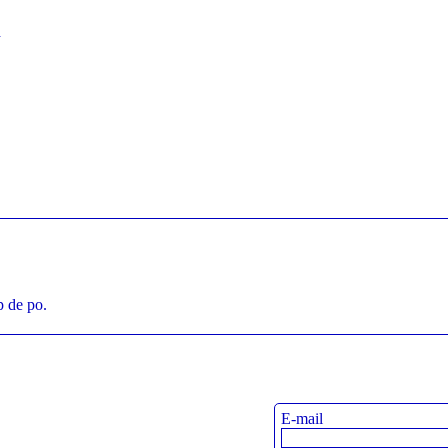
n
p de po.
E-mail