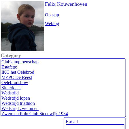
Felix Kouwenhoven
Op stap
Weblog
Category
Clubkampioenschap
Estafette
IKC het Oelebrod
MZPC De Reest
Oelebrodshow
Sinterklaas
Wedstrijd
Wedstrijd lopen
Wedstrijd triathlon
Wedstrijd zwemmen
Zwem en Polo Club Steenwijk 1934
E-mail